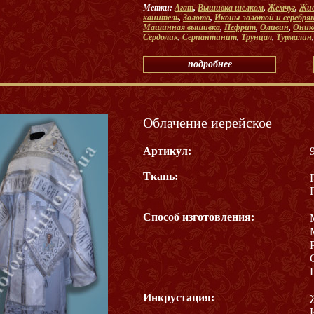
Метки:
Агат
,
Вышивка шелком
,
Жемчуг
,
Жив
канитель
,
Золото
,
Иконы-золотой и серебр
Машинная вышивка
,
Нефрит
,
Оливин
,
Оник
Сердолик
,
Серпантинит
,
Трунцал
,
Турмалин
подробнее
Облачение иерейское
Артикул:
Ткань:
Способ изготовления:
Инкрустация: