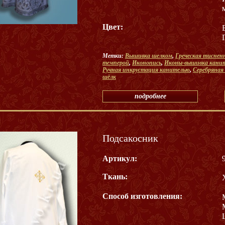
Цвет:
Метки:
Вышивка шелком
,
Греческая тиснен
темперой
,
Иконопись
,
Иконы-вышивка кани
Ручная инкрустация канителью
,
Серебряная
шёлк
подробнее
Подсакосник
Артикул:
Ткань:
Способ изготовления: