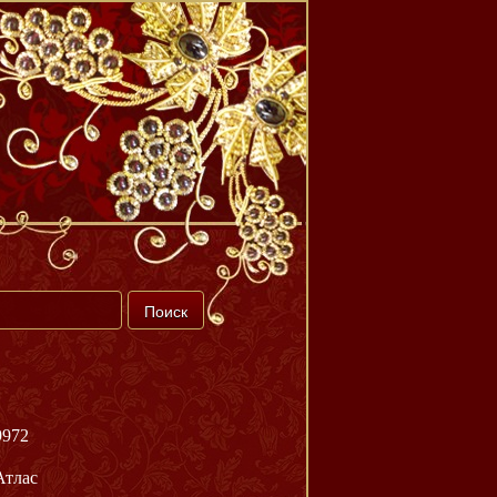
9972
Атлас