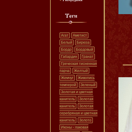
Агат
Аметист
Белый
Бирюза
Бордо
Бордовый
Габардин
Гранат
Греческая тисненная
парча
Желтый
Жемчуг
Живопись
темперой
Зеленый
Золотая и цветная
канитель
Золотая
канитель
Золотая
серебряная и цветная
канитель
Золото
Иконы - лаковая