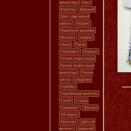
миниатюра
Кант
Кораллы
Красный
Крест ювелирной
работы
Лазурит
Машинная вышивка
Метанит
Нефрит
Оникс
Парча
Перламутр
Родонит
Ручная инкрустация
Ручная инкрустация
канителью
Ручное
шитье
Сердолик
Серебро
Серебряная канитель
Синий
Стразы
"Сваровски"
Трунцал
Х\б бархат
Хризолит
Цветной
метанит
Цирконий