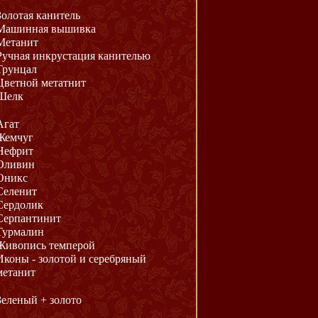
Золотая канитель
Машинная вышивка
Метанит
Ручная инкрустация канителью
Трунцал
Цветной метатнит
Шелк
Агат
Жемчуг
Нефрит
Оливин
Оникс
Селенит
Сердолик
Серпантинит
Турмалин
Живопись темперой
Иконы - золотой и серебряный
метанит
Зеленый + золото