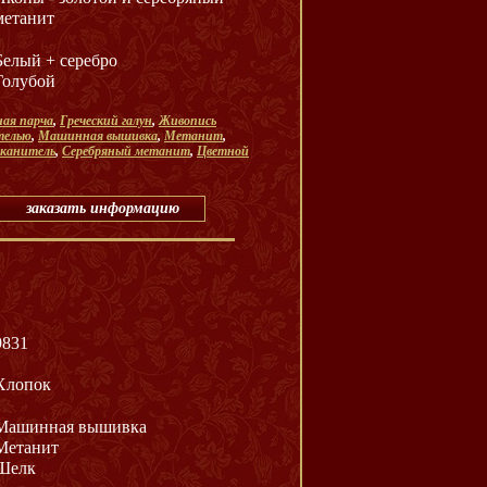
метанит
Белый + серебро
Голубой
ная парча
,
Греческий галун
,
Живопись
телью
,
Машинная вышивка
,
Метанит
,
 канитель
,
Серебряный метанит
,
Цветной
заказать информацию
9831
Хлопок
Машинная вышивка
Метанит
Шелк