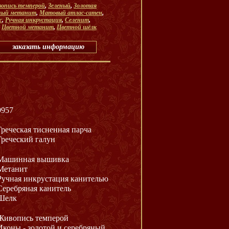
опись темперой
,
Зеленый
,
Золотая
яный метанит
,
Матовый атлас-сатен
,
с
,
Ручная инкрустация
,
Селенит
,
,
Цветной метанит
,
Цветной шёлк
заказать информацию
9957
Греческая тисненная парча
Греческий галун
Машинная вышивка
Метанит
Ручная инкрустация канителью
Серебряная канитель
Шелк
Живопись темперой
Иконы - золотой и серебряный