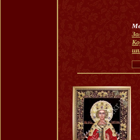
М
Зо
Ко
ш