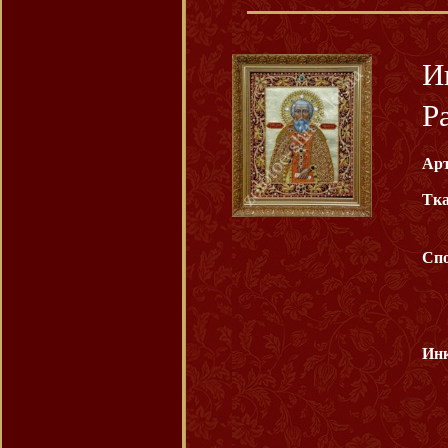
И
Р
Арт
Тка
Спо
Инк