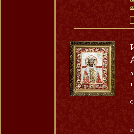
А
Т
С
И