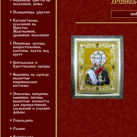
Трунцал
под