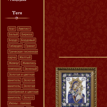
Агат
Аметист
Белый
Бирюза
Бордо
Бордовый
Габардин
Гранат
Греческая тисненная
парча
Желтый
Жемчуг
Живопись
темперой
Зеленый
Золотая и цветная
канитель
Золотая
канитель
Золотая
серебряная и цветная
канитель
Золото
Иконы - лаковая