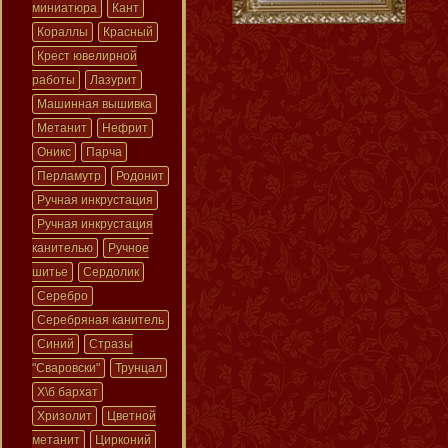
миниатюра
Кант
Кораллы
Красный
Крест ювелирной
работы
Лазурит
Машинная вышивка
Метанит
Нефрит
Оникс
Парча
Перламутр
Родонит
Ручная инкрустация
Ручная инкрустация
канителью
Ручное
шитье
Сердолик
Серебро
Серебряная канитель
Синий
Стразы
"Сваровски"
Трунцал
Х\б бархат
Хризолит
Цветной
метанит
Цирконий