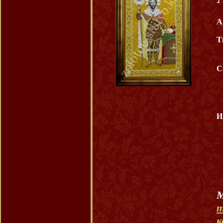
А
Т
С
И
т
к