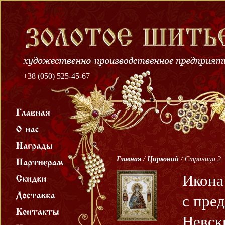
+38 (050) 525-45-67
Главная
/
Цирконий
/
Страница 2
Икона
с пре
Невск