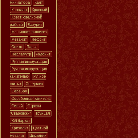
миниатюра
Кант
Кораллы
Красный
Крест ювелирной
работы
Лазурит
Машинная вышивка
Метанит
Нефрит
Оникс
Парча
Перламутр
Родонит
Ручная инкрустация
Ручная инкрустация
канителью
Ручное
шитье
Сердолик
Серебро
Серебряная канитель
Синий
Стразы
"Сваровски"
Трунцал
Х\б бархат
Хризолит
Цветной
метанит
Цирконий