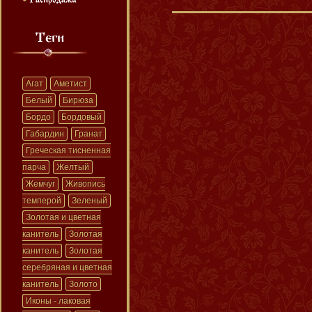
Агат
Аметист
Белый
Бирюза
Бордо
Бордовый
Габардин
Гранат
Греческая тисненная
парча
Желтый
Жемчуг
Живопись
темперой
Зеленый
Золотая и цветная
канитель
Золотая
канитель
Золотая
серебряная и цветная
канитель
Золото
Иконы - лаковая