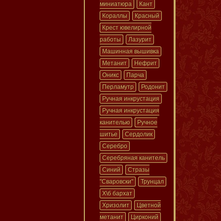
миниатюра
Кант
Кораллы
Красный
Крест ювелирной
работы
Лазурит
Машинная вышивка
Метанит
Нефрит
Оникс
Парча
Перламутр
Родонит
Ручная инкрустация
Ручная инкрустация
канителью
Ручное
шитье
Сердолик
Серебро
Серебряная канитель
Синий
Стразы
"Сваровски"
Трунцал
Х\б бархат
Хризолит
Цветной
метанит
Цирконий