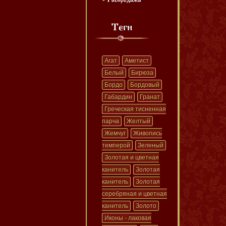
Агат
Аметист
Белый
Бирюза
Бордо
Бордовый
Габардин
Гранат
Греческая тисненная
парча
Желтый
Жемчуг
Живопись
темперой
Зеленый
Золотая и цветная
канитель
Золотая
канитель
Золотая
серебряная и цветная
канитель
Золото
Иконы - лаковая