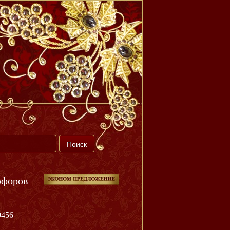
офоров
9456