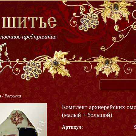
я
/
Рогожка
Комплект архиерейских ом
(малый + большой)
Артикул: