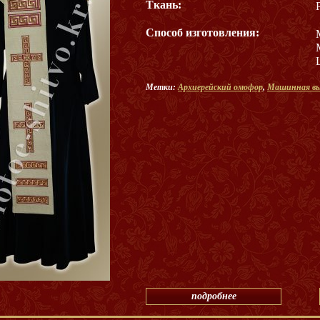
Ткань:
Способ изготовления:
Метки:
Архиерейский омофор
,
Машинная в
подробнее