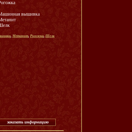
Рогожка
Машинная вышивка
Метанит
Шелк
ышивка
,
Метанит
,
Рогожка
,
Шелк
заказать информацию