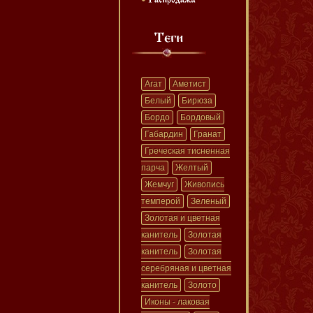
Агат
Аметист
Белый
Бирюза
Бордо
Бордовый
Габардин
Гранат
Греческая тисненная
парча
Желтый
Жемчуг
Живопись
темперой
Зеленый
Золотая и цветная
канитель
Золотая
канитель
Золотая
серебряная и цветная
канитель
Золото
Иконы - лаковая