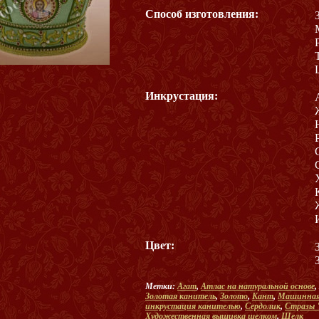
Способ изготовления:
Инкрустация:
Цвет:
Метки:
Агат
,
Атлас на натуральной основе
,
Золотая канитель
,
Золото
,
Кант
,
Машинная
инкрустация канителью
,
Сердолик
,
Стразы 
Художественная вышивка шелком
,
Шелк