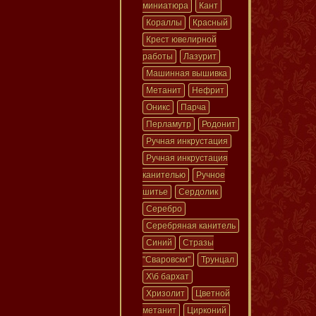
миниатюра
Кант
Кораллы
Красный
Крест ювелирной
работы
Лазурит
Машинная вышивка
Метанит
Нефрит
Оникс
Парча
Перламутр
Родонит
Ручная инкрустация
Ручная инкрустация
канителью
Ручное
шитье
Сердолик
Серебро
Серебряная канитель
Синий
Стразы
"Сваровски"
Трунцал
Х\б бархат
Хризолит
Цветной
метанит
Цирконий