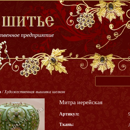
я
/
Художественная вышивка шелком
Митра иерейская
Артикул:
Ткань: