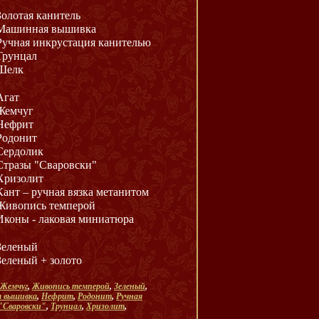
Золотая канитель
Машинная вышивка
Ручная инкрустация канителью
Трунцал
Шелк
Агат
Жемчуг
Нефрит
Родонит
Сердолик
Стразы "Сваровски"
Хризолит
Кант – ручная вязка метанитом
Живопись темперой
Иконы - лаковая миниатюра
Зеленый
Зеленый + золото
Жемчуг
,
Живопись темперой
,
Зеленый
,
 вышивка
,
Нефрит
,
Родонит
,
Ручная
"Сваровски"
,
Трунцал
,
Хризолит
,