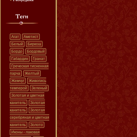
Агат
Аметист
Белый
Бирюза
Бордо
Бордовый
Габардин
Гранат
Греческая тисненная
парча
Желтый
Жемчуг
Живопись
темперой
Зеленый
Золотая и цветная
канитель
Золотая
канитель
Золотая
серебряная и цветная
канитель
Золото
Иконы - лаковая