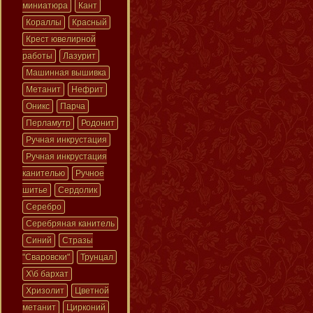
миниатюра
Кант
Кораллы
Красный
Крест ювелирной
работы
Лазурит
Машинная вышивка
Метанит
Нефрит
Оникс
Парча
Перламутр
Родонит
Ручная инкрустация
Ручная инкрустация
канителью
Ручное
шитье
Сердолик
Серебро
Серебряная канитель
Синий
Стразы
"Сваровски"
Трунцал
Х\б бархат
Хризолит
Цветной
метанит
Цирконий