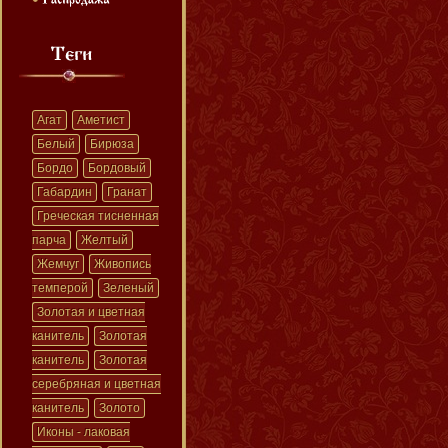
Агат
Аметист
Белый
Бирюза
Бордо
Бордовый
Габардин
Гранат
Греческая тисненная
парча
Желтый
Жемчуг
Живопись
темперой
Зеленый
Золотая и цветная
канитель
Золотая
канитель
Золотая
серебряная и цветная
канитель
Золото
Иконы - лаковая