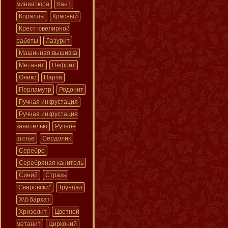
миниатюра
Кант
Кораллы
Красный
Крест ювелирной
работы
Лазурит
Машинная вышивка
Метанит
Нефрит
Оникс
Парча
Перламутр
Родонит
Ручная инкрустация
Ручная инкрустация
канителью
Ручное
шитье
Сердолик
Серебро
Серебряная канитель
Синий
Стразы
"Сваровски"
Трунцал
Х\б бархат
Хризолит
Цветной
метанит
Цирконий