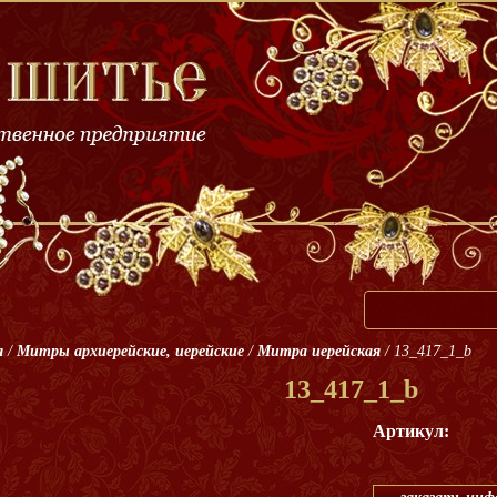
я
/
Митры архиерейские, иерейские
/
Митра иерейская
/
13_417_1_b
13_417_1_b
Артикул: