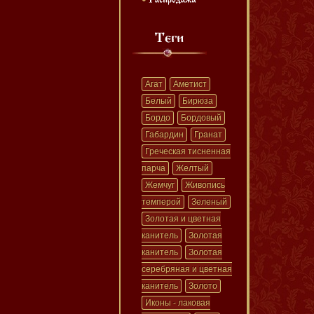
Агат
Аметист
Белый
Бирюза
Бордо
Бордовый
Габардин
Гранат
Греческая тисненная
парча
Желтый
Жемчуг
Живопись
темперой
Зеленый
Золотая и цветная
канитель
Золотая
канитель
Золотая
серебряная и цветная
канитель
Золото
Иконы - лаковая