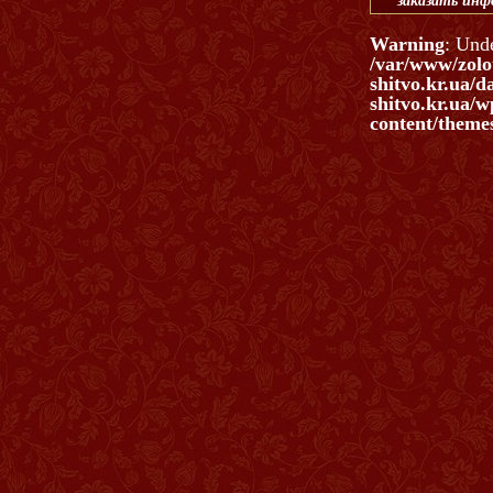
заказать ин
Warning
: Und
/var/www/zolo
shitvo.kr.ua/d
shitvo.kr.ua/w
content/themes