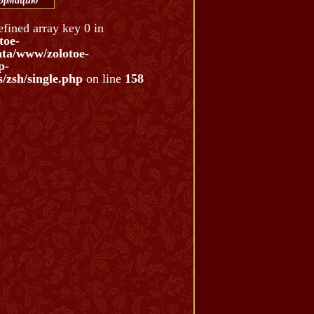
формацию
efined array key 0 in
toe-
ata/www/zolotoe-
p-
/zsh/single.php
on line
158