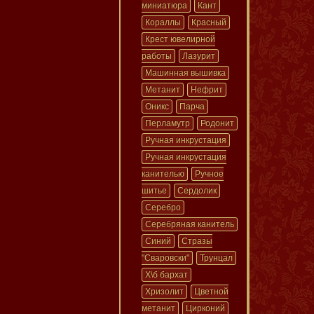
миниатюра
Кант
Кораллы
Красный
Крест ювелирной
работы
Лазурит
Машинная вышивка
Метанит
Нефрит
Оникс
Парча
Перламутр
Родонит
Ручная инкрустация
Ручная инкрустация
канителью
Ручное
шитье
Сердолик
Серебро
Серебряная канитель
Синий
Стразы
"Сваровски"
Трунцал
Х\б бархат
Хризолит
Цветной
метанит
Цирконий