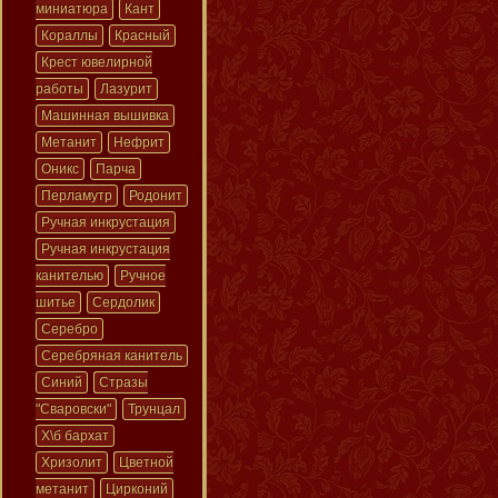
миниатюра
Кант
Кораллы
Красный
Крест ювелирной
работы
Лазурит
Машинная вышивка
Метанит
Нефрит
Оникс
Парча
Перламутр
Родонит
Ручная инкрустация
Ручная инкрустация
канителью
Ручное
шитье
Сердолик
Серебро
Серебряная канитель
Синий
Стразы
"Сваровски"
Трунцал
Х\б бархат
Хризолит
Цветной
метанит
Цирконий