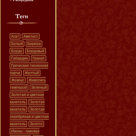
Агат
Аметист
Белый
Бирюза
Бордо
Бордовый
Габардин
Гранат
Греческая тисненная
парча
Желтый
Жемчуг
Живопись
темперой
Зеленый
Золотая и цветная
канитель
Золотая
канитель
Золотая
серебряная и цветная
канитель
Золото
Иконы - лаковая