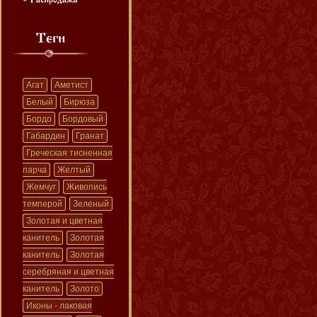
Агат
Аметист
Белый
Бирюза
Бордо
Бордовый
Габардин
Гранат
Греческая тисненная
парча
Желтый
Жемчуг
Живопись
темперой
Зеленый
Золотая и цветная
канитель
Золотая
канитель
Золотая
серебряная и цветная
канитель
Золото
Иконы - лаковая