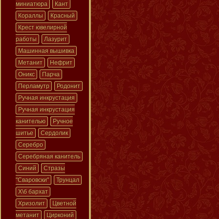
миниатюра
Кант
Кораллы
Красный
Крест ювелирной
работы
Лазурит
Машинная вышивка
Метанит
Нефрит
Оникс
Парча
Перламутр
Родонит
Ручная инкрустация
Ручная инкрустация
канителью
Ручное
шитье
Сердолик
Серебро
Серебряная канитель
Синий
Стразы
"Сваровски"
Трунцал
Х\б бархат
Хризолит
Цветной
метанит
Цирконий