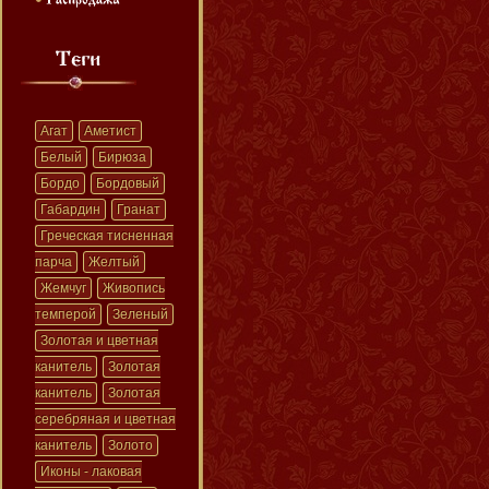
Агат
Аметист
Белый
Бирюза
Бордо
Бордовый
Габардин
Гранат
Греческая тисненная
парча
Желтый
Жемчуг
Живопись
темперой
Зеленый
Золотая и цветная
канитель
Золотая
канитель
Золотая
серебряная и цветная
канитель
Золото
Иконы - лаковая