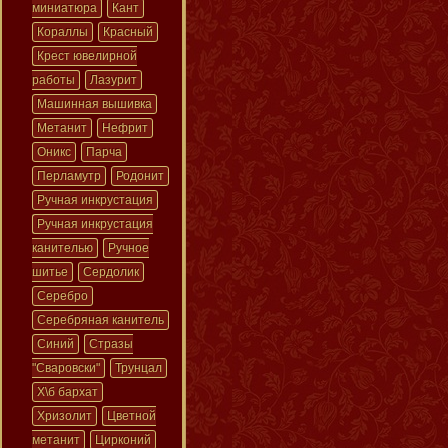
миниатюра
Кант
Кораллы
Красный
Крест ювелирной
работы
Лазурит
Машинная вышивка
Метанит
Нефрит
Оникс
Парча
Перламутр
Родонит
Ручная инкрустация
Ручная инкрустация
канителью
Ручное
шитье
Сердолик
Серебро
Серебряная канитель
Синий
Стразы
"Сваровски"
Трунцал
Х\б бархат
Хризолит
Цветной
метанит
Цирконий