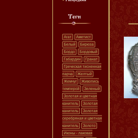
Агат
Аметист
Белый
Бирюза
Бордо
Бордовый
Габардин
Гранат
Греческая тисненная
парча
Желтый
Жемчуг
Живопись
темперой
Зеленый
Золотая и цветная
канитель
Золотая
канитель
Золотая
серебряная и цветная
канитель
Золото
Иконы - лаковая