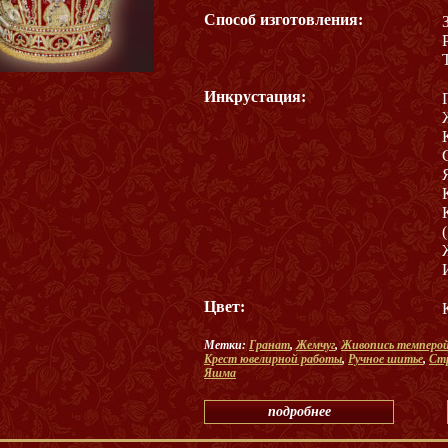
Способ изготовления:
Инкрустация:
Цвет:
Метки:
Гранат
,
Жемчуг
,
Живопись темперо
Крест ювелирной работы
,
Ручное шитье
,
Стр
Яшма
подробнее