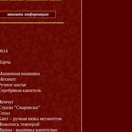
заказать информацию
9614
Парча
Машинная вышивка
Метанит
Ручное шитье
Серебряная канитель
Жемчуг
Стразы "Сваровски"
Топаз
Кант – ручная вязка метанитом
Живопись темперой
Иконы - вышивка канителью