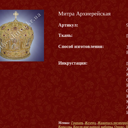
Митра Архиерейская
Артикул:
Ткань:
Способ изготовления:
Инкрустация:
Метки:
Гранат
,
Жемчуг
,
Живопись темперо
Кораллы
,
Крест ювелирной работы
,
Оникс
,
П