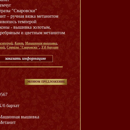
емчуг
тразы "Сваровски"
ант – ручная вязка метанитом
ивопись темперой
коны - вышивка золотым,
еребряным и цветным метанитом
емперой
,
Кант
,
Машинная вышивка
,
ний
,
Стразы "Сваровски"
,
Х\б бархат
заказать информацию
9567
Х/б бархат
Машинная вышивка
Метанит