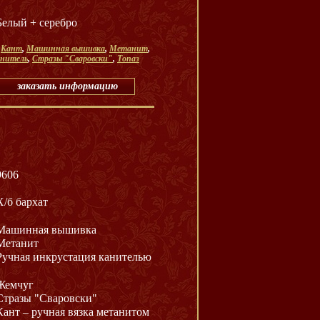
Белый + серебро
,
Кант
,
Машинная вышивка
,
Метанит
,
анитель
,
Стразы "Сваровски"
,
Топаз
заказать информацию
9606
Х/б бархат
Машинная вышивка
Метанит
Ручная инкрустация канителью
Жемчуг
Стразы "Сваровски"
Кант – ручная вязка метанитом