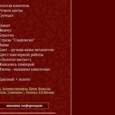
Золотая канитель
Ручное шитье
Трунцал
Гранат
Жемчуг
Кораллы
Стразы "Сваровски"
Яшма
Кант – ручная вязка метанитом
Крест ювелирной работы
(«Золотое шитье»)
Живопись темперой
Иконы - вышивка канителью
Красный + золото
й
,
Золотая канитель
,
Кант
,
Кораллы
,
азы "Сваровски"
,
Трунцал
,
Х\б бархат
,
заказать информацию