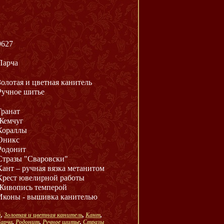
9627
Парча
Золотая и цветная канитель
Ручное шитье
Гранат
Жемчуг
Кораллы
Оникс
Родонит
Стразы "Сваровски"
Кант – ручная вязка метанитом
Крест ювелирной работы
Живопись темперой
Иконы - вышивка канителью
й
,
Золотая и цветная канитель
,
Кант
,
арча
,
Родонит
,
Ручное шитье
,
Стразы