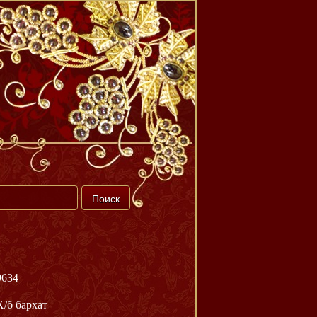
9634
Х/б бархат