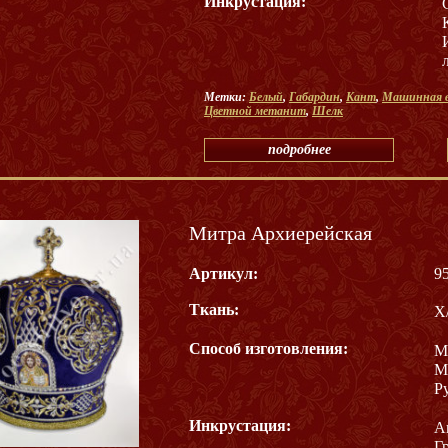
Инкрустация:
Метки:
Белый
,
Габардин
,
Кант
,
Машинная 
Цветной метанит
,
Шелк
подробнее
Митра Архиерейская
Артикул:
9
Ткань:
Х
Способ изготовления:
М
М
Р
Инкрустация:
А
Г