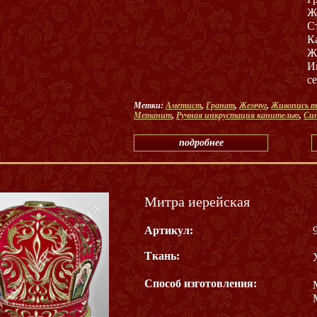
Ж
С
К
Ж
И
с
Метки:
Аметист
,
Гранат
,
Жемчуг
,
Живопись т
Метанит
,
Ручная инкрустация канителью
,
Си
подробнее
Митра иерейская
Артикул:
Ткань:
Способ изготовления: