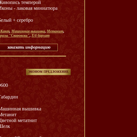
Живопись темперой
Иконы - лаковая миниатюра
Белый + серебро
,
Кант
,
Машинная вышивка
,
Метанит
,
разы "Сваровски"
,
Х\б бархат
заказать информацию
9600
Габардин
Машинная вышивка
Метанит
Цветной метатнит
Шелк