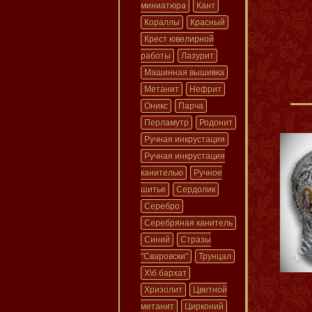
миниатюра
Кант
Кораллы
Красный
Крест ювелирной
работы
Лазурит
Машинная вышивка
Метанит
Нефрит
Оникс
Парча
Перламутр
Родонит
Ручная инкрустация
Ручная инкрустация
канителью
Ручное
шитье
Сердолик
Серебро
Серебряная канитель
Синий
Стразы
"Сваровски"
Трунцал
Х\б бархат
Хризолит
Цветной
метанит
Цирконий