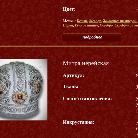
Цвет:
Метки:
Белый
,
Жемчуг
,
Живопись темперой
Парча
,
Ручное шитье
,
Серебро
,
Серебряная к
подробнее
Митра иерейская
Артикул:
Ткань:
Способ изготовления:
Инкрустация: