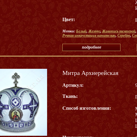
Цвет:
Метки:
Белый
,
Жемчуг
,
Живопись темперой
Ручная инкрустация канителью
,
Серебро
,
Ст
подробнее
Митра Архиерейская
Артикул:
Ткань:
Способ изготовления: