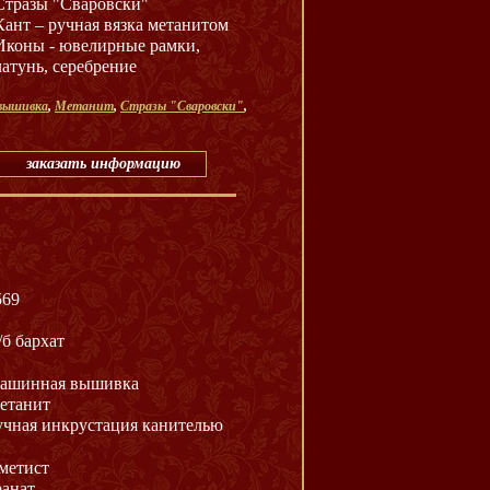
Стразы "Сваровски"
Кант – ручная вязка метанитом
Иконы - ювелирные рамки,
латунь, серебрение
вышивка
,
Метанит
,
Стразы "Сваровски"
,
заказать информацию
569
/б бархат
ашинная вышивка
етанит
учная инкрустация канителью
метист
ранат