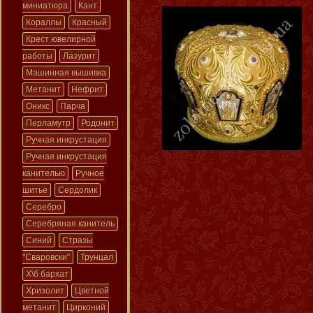
миниатюра
Кант
Кораллы
Красный
Крест ювелирной
работы
Лазурит
Машинная вышивка
Метанит
Нефрит
Оникс
Парча
Перламутр
Родонит
Ручная инкрустация
Ручная инкрустация
канителью
Ручное
шитье
Сердолик
Серебро
Серебряная канитель
Синий
Стразы
"Сваровски"
Трунцал
Х\б бархат
Хризолит
Цветной
метанит
Цирконий