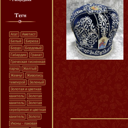
Агат
Аметист
Белый
Бирюза
Бордо
Бордовый
Габардин
Гранат
Греческая тисненная
парча
Желтый
Жемчуг
Живопись
темперой
Зеленый
Золотая и цветная
канитель
Золотая
канитель
Золотая
серебряная и цветная
канитель
Золото
Иконы - лаковая