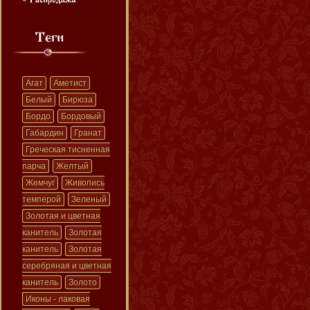
Агат
Аметист
Белый
Бирюза
Бордо
Бордовый
Габардин
Гранат
Греческая тисненная
парча
Желтый
Жемчуг
Живопись
темперой
Зеленый
Золотая и цветная
канитель
Золотая
канитель
Золотая
серебряная и цветная
канитель
Золото
Иконы - лаковая