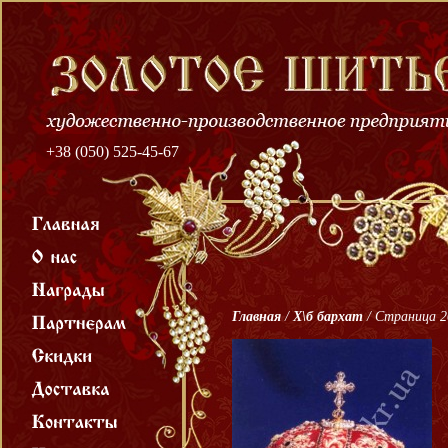
+38 (050) 525-45-67
Главная
/
Х\б бархат
/
Страница 2