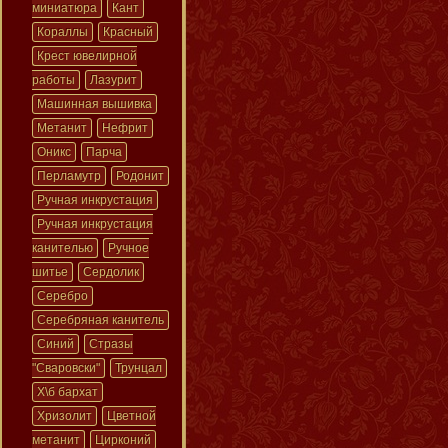
миниатюра
Кант
Кораллы
Красный
Крест ювелирной
работы
Лазурит
Машинная вышивка
Метанит
Нефрит
Оникс
Парча
Перламутр
Родонит
Ручная инкрустация
Ручная инкрустация
канителью
Ручное
шитье
Сердолик
Серебро
Серебряная канитель
Синий
Стразы
"Сваровски"
Трунцал
Х\б бархат
Хризолит
Цветной
метанит
Цирконий