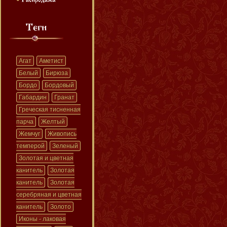
Агат
Аметист
Белый
Бирюза
Бордо
Бордовый
Габардин
Гранат
Греческая тисненная
парча
Желтый
Жемчуг
Живопись
темперой
Зеленый
Золотая и цветная
канитель
Золотая
канитель
Золотая
серебряная и цветная
канитель
Золото
Иконы - лаковая