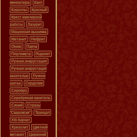
миниатюра
Кант
Кораллы
Красный
Крест ювелирной
работы
Лазурит
Машинная вышивка
Метанит
Нефрит
Оникс
Парча
Перламутр
Родонит
Ручная инкрустация
Ручная инкрустация
канителью
Ручное
шитье
Сердолик
Серебро
Серебряная канитель
Синий
Стразы
"Сваровски"
Трунцал
Х\б бархат
Хризолит
Цветной
метанит
Цирконий