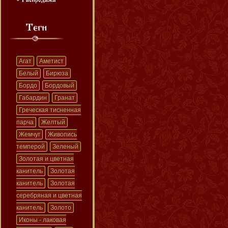
Агат
Аметист
Белый
Бирюза
Бордо
Бордовый
Габардин
Гранат
Греческая тисненная
парча
Желтый
Жемчуг
Живопись
темперой
Зеленый
Золотая и цветная
канитель
Золотая
канитель
Золотая
серебряная и цветная
канитель
Золото
Иконы - лаковая