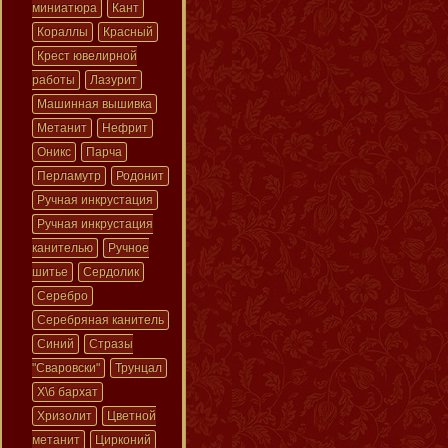
миниатюра
Кант
Кораллы
Красный
Крест ювелирной
работы
Лазурит
Машинная вышивка
Метанит
Нефрит
Оникс
Парча
Перламутр
Родонит
Ручная инкрустация
Ручная инкрустация
канителью
Ручное
шитье
Сердолик
Серебро
Серебряная канитель
Синий
Стразы
"Сваровски"
Трунцал
Х\б бархат
Хризолит
Цветной
метанит
Цирконий