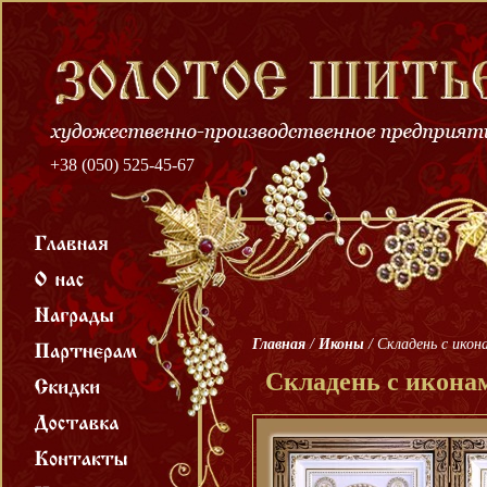
+38 (050) 525-45-67
Главная
/
Иконы
/
Складень с ико
Складень с икона