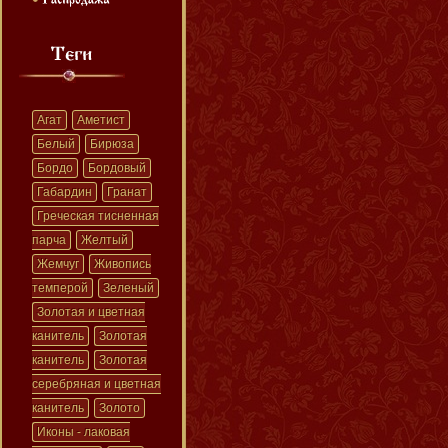
Агат
Аметист
Белый
Бирюза
Бордо
Бордовый
Габардин
Гранат
Греческая тисненная
парча
Желтый
Жемчуг
Живопись
темперой
Зеленый
Золотая и цветная
канитель
Золотая
канитель
Золотая
серебряная и цветная
канитель
Золото
Иконы - лаковая