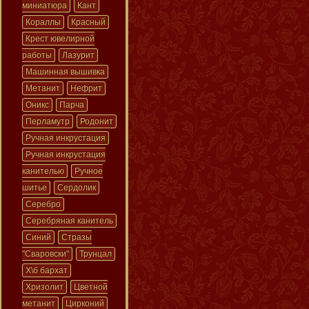
миниатюра
Кант
Кораллы
Красный
Крест ювелирной
работы
Лазурит
Машинная вышивка
Метанит
Нефрит
Оникс
Парча
Перламутр
Родонит
Ручная инкрустация
Ручная инкрустация
канителью
Ручное
шитье
Сердолик
Серебро
Серебряная канитель
Синий
Стразы
"Сваровски"
Трунцал
Х\б бархат
Хризолит
Цветной
метанит
Цирконий