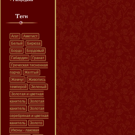
Агат
Аметист
Белый
Бирюза
Бордо
Бордовый
Габардин
Гранат
Греческая тисненная
парча
Желтый
Жемчуг
Живопись
темперой
Зеленый
Золотая и цветная
канитель
Золотая
канитель
Золотая
серебряная и цветная
канитель
Золото
Иконы - лаковая