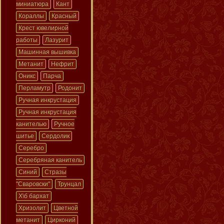
миниатюра
Кант
Кораллы
Красный
Крест ювелирной
работы
Лазурит
Машинная вышивка
Метанит
Нефрит
Оникс
Парча
Перламутр
Родонит
Ручная инкрустация
Ручная инкрустация
канителью
Ручное
шитье
Сердолик
Серебро
Серебряная канитель
Синий
Стразы
"Сваровски"
Трунцал
Х\б бархат
Хризолит
Цветной
метанит
Цирконий