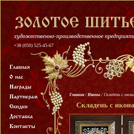
+38 (050) 525-45-67
Главная
/
Иконы
/
Складень с ико
Складень с икон