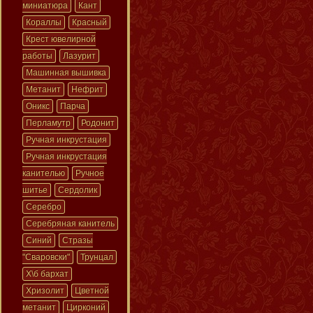
миниатюра
Кант
Кораллы
Красный
Крест ювелирной
работы
Лазурит
Машинная вышивка
Метанит
Нефрит
Оникс
Парча
Перламутр
Родонит
Ручная инкрустация
Ручная инкрустация
канителью
Ручное
шитье
Сердолик
Серебро
Серебряная канитель
Синий
Стразы
"Сваровски"
Трунцал
Х\б бархат
Хризолит
Цветной
метанит
Цирконий