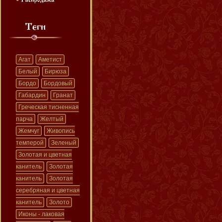
Агат
Аметист
Белый
Бирюза
Бордо
Бордовый
Габардин
Гранат
Греческая тисненная
парча
Желтый
Жемчуг
Живопись
темперой
Зеленый
Золотая и цветная
канитель
Золотая
канитель
Золотая
серебряная и цветная
канитель
Золото
Иконы - лаковая