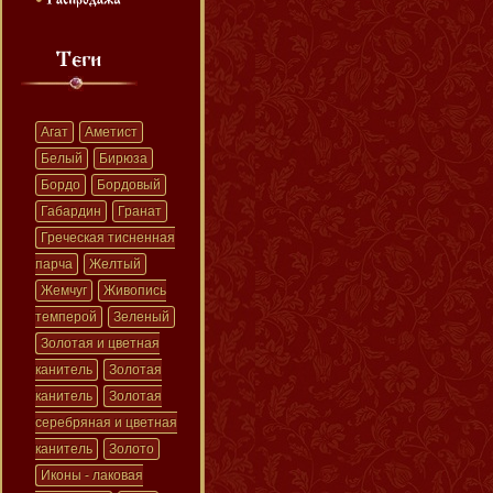
Агат
Аметист
Белый
Бирюза
Бордо
Бордовый
Габардин
Гранат
Греческая тисненная
парча
Желтый
Жемчуг
Живопись
темперой
Зеленый
Золотая и цветная
канитель
Золотая
канитель
Золотая
серебряная и цветная
канитель
Золото
Иконы - лаковая