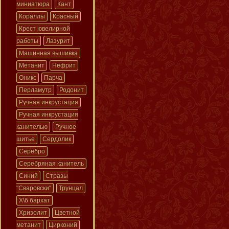
миниатюра
Кант
Кораллы
Красный
Крест ювелирной
работы
Лазурит
Машинная вышивка
Метанит
Нефрит
Оникс
Парча
Перламутр
Родонит
Ручная инкрустация
Ручная инкрустация
канителью
Ручное
шитье
Сердолик
Серебро
Серебряная канитель
Синий
Стразы
"Сваровски"
Трунцал
Х\б бархат
Хризолит
Цветной
метанит
Цирконий