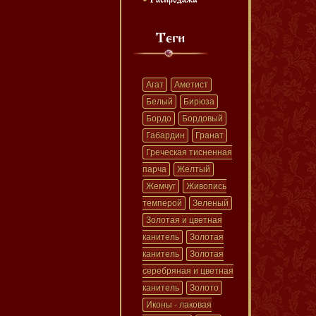
Агат
Аметист
Белый
Бирюза
Бордо
Бордовый
Габардин
Гранат
Греческая тисненная
парча
Желтый
Жемчуг
Живопись
темперой
Зеленый
Золотая и цветная
канитель
Золотая
канитель
Золотая
серебряная и цветная
канитель
Золото
Иконы - лаковая