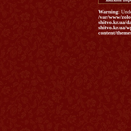
заказать ин
Warning
: Und
/var/www/zolo
shitvo.kr.ua/d
shitvo.kr.ua/w
content/themes