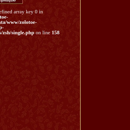
формацию
efined array key 0 in
toe-
ata/www/zolotoe-
p-
/zsh/single.php
on line
158