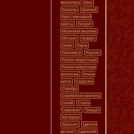
миниатюра
Кант
Кораллы
Красный
Крест ювелирной
работы
Лазурит
Машинная вышивка
Метанит
Нефрит
Оникс
Парча
Перламутр
Родонит
Ручная инкрустация
Ручная инкрустация
канителью
Ручное
шитье
Сердолик
Серебро
Серебряная канитель
Синий
Стразы
"Сваровски"
Трунцал
Х\б бархат
Хризолит
Цветной
метанит
Цирконий