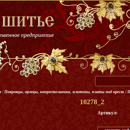
я
/
Покровцы, орлецы, напрестольники, илитоны, платы под крест
/
П
10278_2
Артикул: