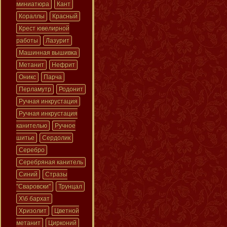
миниатюра
Кант
Кораллы
Красный
Крест ювелирной
работы
Лазурит
Машинная вышивка
Метанит
Нефрит
Оникс
Парча
Перламутр
Родонит
Ручная инкрустация
Ручная инкрустация
канителью
Ручное
шитье
Сердолик
Серебро
Серебряная канитель
Синий
Стразы
"Сваровски"
Трунцал
Х\б бархат
Хризолит
Цветной
метанит
Цирконий