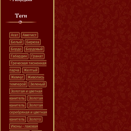
Агат
Аметист
Белый
Бирюза
Бордо
Бордовый
Габардин
Гранат
Греческая тисненная
парча
Желтый
Жемчуг
Живопись
темперой
Зеленый
Золотая и цветная
канитель
Золотая
канитель
Золотая
серебряная и цветная
канитель
Золото
Иконы - лаковая