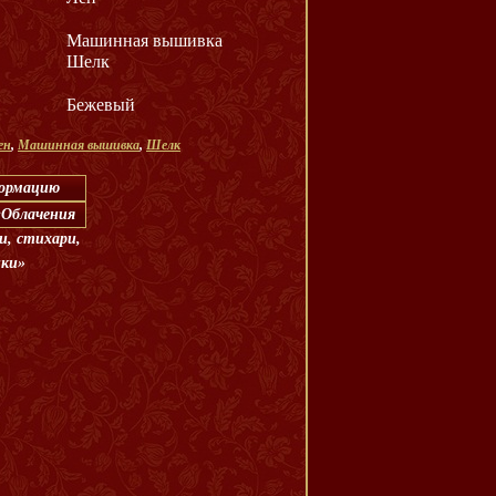
Машинная вышивка
Шелк
Бежевый
ен
,
Машинная вышивка
,
Шелк
формацию
 «Облачения
и, стихари,
ики»