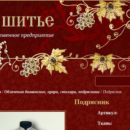
я
/
Облачения диаконские, орари, стихари, подрясники
/
Подрясник
Подрясник
Артикул:
Ткань: