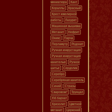
миниатюра
Кант
Кораллы
Красный
Крест ювелирной
работы
Лазурит
Машинная вышивка
Метанит
Нефрит
Оникс
Парча
Перламутр
Родонит
Ручная инкрустация
Ручная инкрустация
канителью
Ручное
шитье
Сердолик
Серебро
Серебряная канитель
Синий
Стразы
"Сваровски"
Трунцал
Х\б бархат
Хризолит
Цветной
метанит
Цирконий