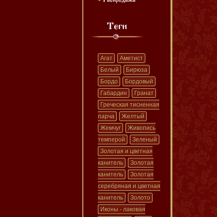
Агат
Аметист
Белый
Бирюза
Бордо
Бордовый
Габардин
Гранат
Греческая тисненная
парча
Желтый
Жемчуг
Живопись
темперой
Зеленый
Золотая и цветная
канитель
Золотая
канитель
Золотая
серебряная и цветная
канитель
Золото
Иконы - лаковая