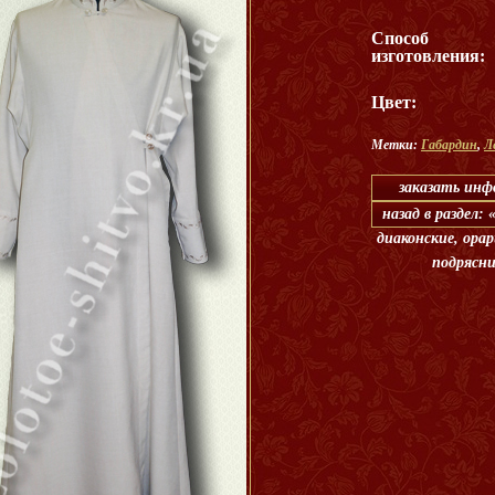
Способ
изготовления:
Цвет:
Метки:
Габардин
,
Л
заказать ин
назад в раздел:
диаконские, орар
подрясн