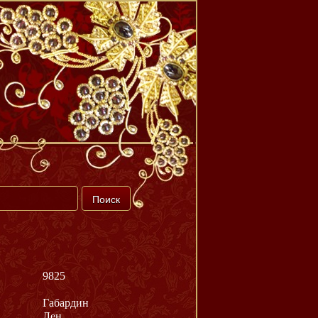
9825
Габардин
Лен