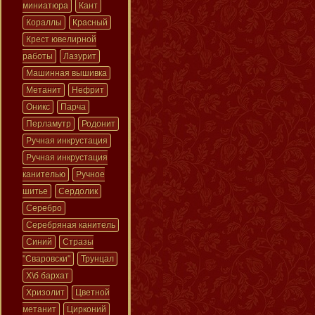
миниатюра
Кант
Кораллы
Красный
Крест ювелирной
работы
Лазурит
Машинная вышивка
Метанит
Нефрит
Оникс
Парча
Перламутр
Родонит
Ручная инкрустация
Ручная инкрустация
канителью
Ручное
шитье
Сердолик
Серебро
Серебряная канитель
Синий
Стразы
"Сваровски"
Трунцал
Х\б бархат
Хризолит
Цветной
метанит
Цирконий