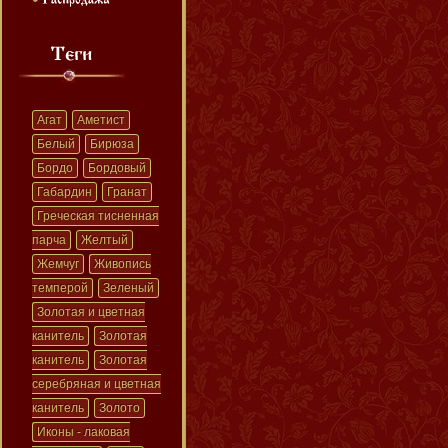
Агат
Аметист
Белый
Бирюза
Бордо
Бордовый
Габардин
Гранат
Греческая тисненная
парча
Желтый
Жемчуг
Живопись
темперой
Зеленый
Золотая и цветная
канитель
Золотая
канитель
Золотая
серебряная и цветная
канитель
Золото
Иконы - лаковая