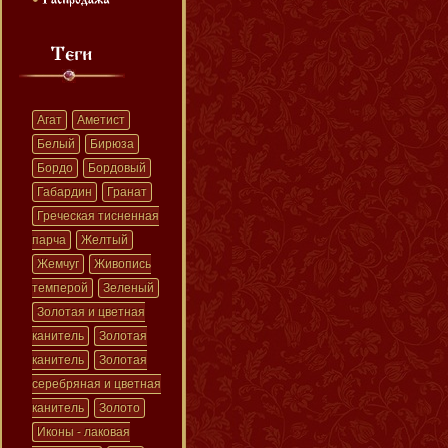
Агат
Аметист
Белый
Бирюза
Бордо
Бордовый
Габардин
Гранат
Греческая тисненная
парча
Желтый
Жемчуг
Живопись
темперой
Зеленый
Золотая и цветная
канитель
Золотая
канитель
Золотая
серебряная и цветная
канитель
Золото
Иконы - лаковая