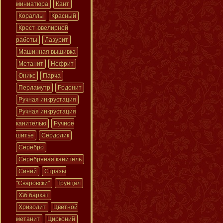
миниатюра
Кант
Кораллы
Красный
Крест ювелирной
работы
Лазурит
Машинная вышивка
Метанит
Нефрит
Оникс
Парча
Перламутр
Родонит
Ручная инкрустация
Ручная инкрустация
канителью
Ручное
шитье
Сердолик
Серебро
Серебряная канитель
Синий
Стразы
"Сваровски"
Трунцал
Х\б бархат
Хризолит
Цветной
метанит
Цирконий