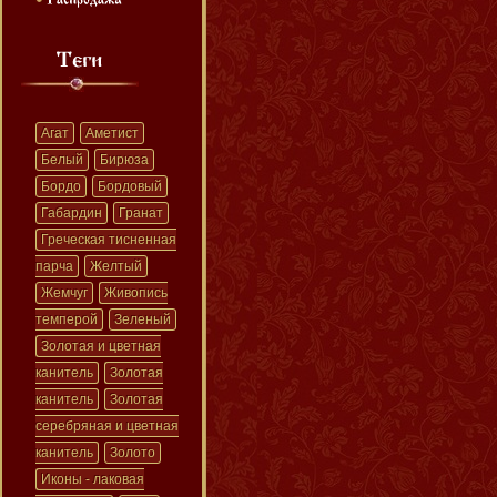
Агат
Аметист
Белый
Бирюза
Бордо
Бордовый
Габардин
Гранат
Греческая тисненная
парча
Желтый
Жемчуг
Живопись
темперой
Зеленый
Золотая и цветная
канитель
Золотая
канитель
Золотая
серебряная и цветная
канитель
Золото
Иконы - лаковая