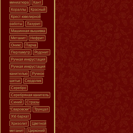
миниатюра
Кант
Кораллы
Красный
Крест ювелирной
работы
Лазурит
Машинная вышивка
Метанит
Нефрит
Оникс
Парча
Перламутр
Родонит
Ручная инкрустация
Ручная инкрустация
канителью
Ручное
шитье
Сердолик
Серебро
Серебряная канитель
Синий
Стразы
"Сваровски"
Трунцал
Х\б бархат
Хризолит
Цветной
метанит
Цирконий