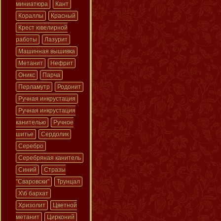
миниатюра
Кант
Кораллы
Красный
Крест ювелирной
работы
Лазурит
Машинная вышивка
Метанит
Нефрит
Оникс
Парча
Перламутр
Родонит
Ручная инкрустация
Ручная инкрустация
канителью
Ручное
шитье
Сердолик
Серебро
Серебряная канитель
Синий
Стразы
"Сваровски"
Трунцал
Х\б бархат
Хризолит
Цветной
метанит
Цирконий