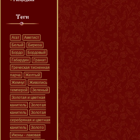
Агат
Аметист
Белый
Бирюза
Бордо
Бордовый
Габардин
Гранат
Греческая тисненная
парча
Желтый
Жемчуг
Живопись
темперой
Зеленый
Золотая и цветная
канитель
Золотая
канитель
Золотая
серебряная и цветная
канитель
Золото
Иконы - лаковая