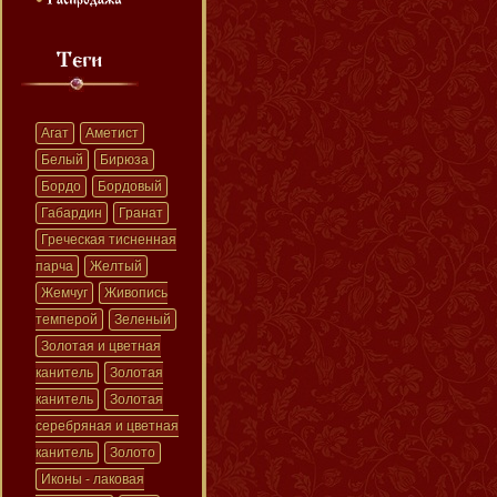
Агат
Аметист
Белый
Бирюза
Бордо
Бордовый
Габардин
Гранат
Греческая тисненная
парча
Желтый
Жемчуг
Живопись
темперой
Зеленый
Золотая и цветная
канитель
Золотая
канитель
Золотая
серебряная и цветная
канитель
Золото
Иконы - лаковая