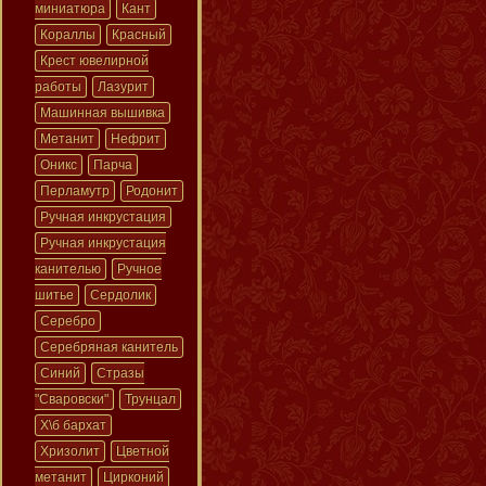
миниатюра
Кант
Кораллы
Красный
Крест ювелирной
работы
Лазурит
Машинная вышивка
Метанит
Нефрит
Оникс
Парча
Перламутр
Родонит
Ручная инкрустация
Ручная инкрустация
канителью
Ручное
шитье
Сердолик
Серебро
Серебряная канитель
Синий
Стразы
"Сваровски"
Трунцал
Х\б бархат
Хризолит
Цветной
метанит
Цирконий