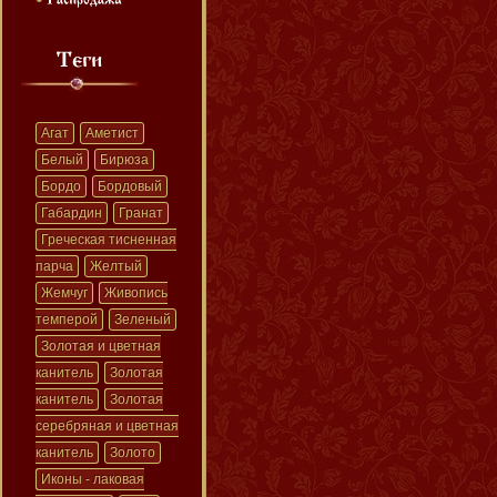
Агат
Аметист
Белый
Бирюза
Бордо
Бордовый
Габардин
Гранат
Греческая тисненная
парча
Желтый
Жемчуг
Живопись
темперой
Зеленый
Золотая и цветная
канитель
Золотая
канитель
Золотая
серебряная и цветная
канитель
Золото
Иконы - лаковая