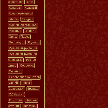
миниатюра
Кант
Кораллы
Красный
Крест ювелирной
работы
Лазурит
Машинная вышивка
Метанит
Нефрит
Оникс
Парча
Перламутр
Родонит
Ручная инкрустация
Ручная инкрустация
канителью
Ручное
шитье
Сердолик
Серебро
Серебряная канитель
Синий
Стразы
"Сваровски"
Трунцал
Х\б бархат
Хризолит
Цветной
метанит
Цирконий