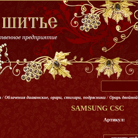
я
/
Облачения диаконские, орари, стихари, подрясники
/
Орарь двойной
SAMSUNG CSC
Артикул: