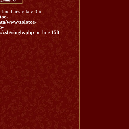
формацию
efined array key 0 in
toe-
ata/www/zolotoe-
p-
/zsh/single.php
on line
158