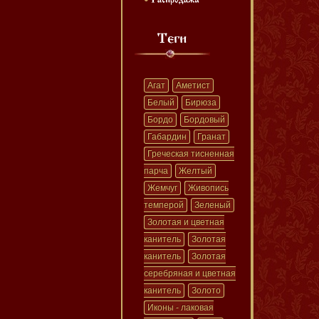
Агат
Аметист
Белый
Бирюза
Бордо
Бордовый
Габардин
Гранат
Греческая тисненная
парча
Желтый
Жемчуг
Живопись
темперой
Зеленый
Золотая и цветная
канитель
Золотая
канитель
Золотая
серебряная и цветная
канитель
Золото
Иконы - лаковая