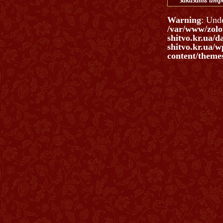
заказать ин
Warning
: Und
/var/www/zolo
shitvo.kr.ua/d
shitvo.kr.ua/w
content/themes