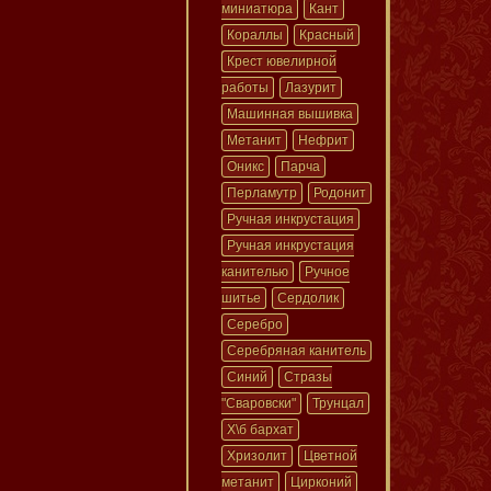
миниатюра
Кант
Кораллы
Красный
Крест ювелирной
работы
Лазурит
Машинная вышивка
Метанит
Нефрит
Оникс
Парча
Перламутр
Родонит
Ручная инкрустация
Ручная инкрустация
канителью
Ручное
шитье
Сердолик
Серебро
Серебряная канитель
Синий
Стразы
"Сваровски"
Трунцал
Х\б бархат
Хризолит
Цветной
метанит
Цирконий