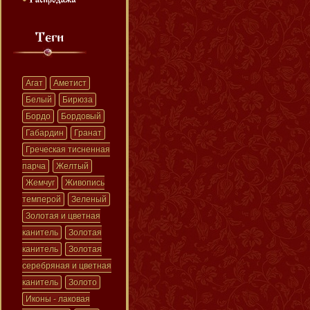
Агат
Аметист
Белый
Бирюза
Бордо
Бордовый
Габардин
Гранат
Греческая тисненная
парча
Желтый
Жемчуг
Живопись
темперой
Зеленый
Золотая и цветная
канитель
Золотая
канитель
Золотая
серебряная и цветная
канитель
Золото
Иконы - лаковая