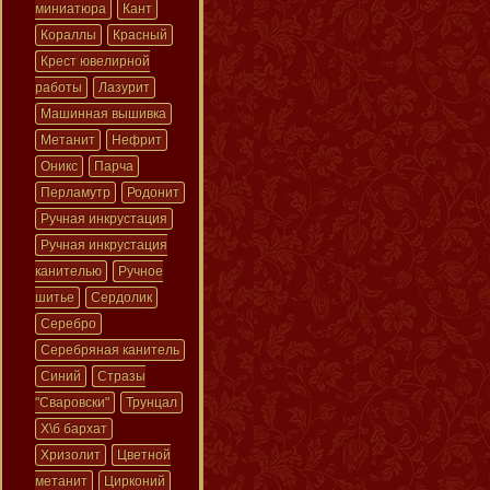
миниатюра
Кант
Кораллы
Красный
Крест ювелирной
работы
Лазурит
Машинная вышивка
Метанит
Нефрит
Оникс
Парча
Перламутр
Родонит
Ручная инкрустация
Ручная инкрустация
канителью
Ручное
шитье
Сердолик
Серебро
Серебряная канитель
Синий
Стразы
"Сваровски"
Трунцал
Х\б бархат
Хризолит
Цветной
метанит
Цирконий