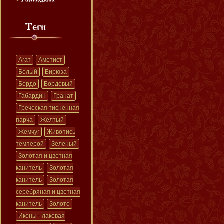
Агат
Аметист
Белый
Бирюза
Бордо
Бордовый
Габардин
Гранат
Греческая тисненная
парча
Желтый
Жемчуг
Живопись
темперой
Зеленый
Золотая и цветная
канитель
Золотая
канитель
Золотая
серебряная и цветная
канитель
Золото
Иконы - лаковая