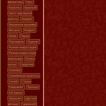
миниатюра
Кант
Кораллы
Красный
Крест ювелирной
работы
Лазурит
Машинная вышивка
Метанит
Нефрит
Оникс
Парча
Перламутр
Родонит
Ручная инкрустация
Ручная инкрустация
канителью
Ручное
шитье
Сердолик
Серебро
Серебряная канитель
Синий
Стразы
"Сваровски"
Трунцал
Х\б бархат
Хризолит
Цветной
метанит
Цирконий