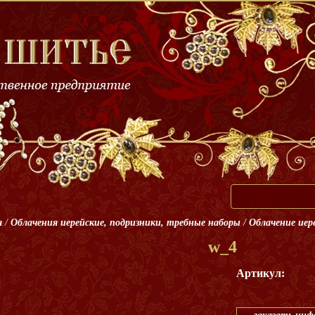
я
/
Облачения иерейские, подризники, требные наборы
/
Облачение иер
w_4
Артикул: