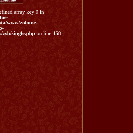
формацию
efined array key 0 in
toe-
ata/www/zolotoe-
p-
/zsh/single.php
on line
158