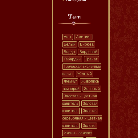
Агат
Аметист
Белый
Бирюза
Бордо
Бордовый
Габардин
Гранат
Греческая тисненная
парча
Желтый
Жемчуг
Живопись
темперой
Зеленый
Золотая и цветная
канитель
Золотая
канитель
Золотая
серебряная и цветная
канитель
Золото
Иконы - лаковая