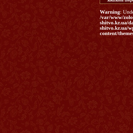
заказать ин
Warning
: Und
/var/www/zolo
shitvo.kr.ua/d
shitvo.kr.ua/w
content/themes