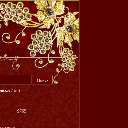
ейское
/
w_4
9765