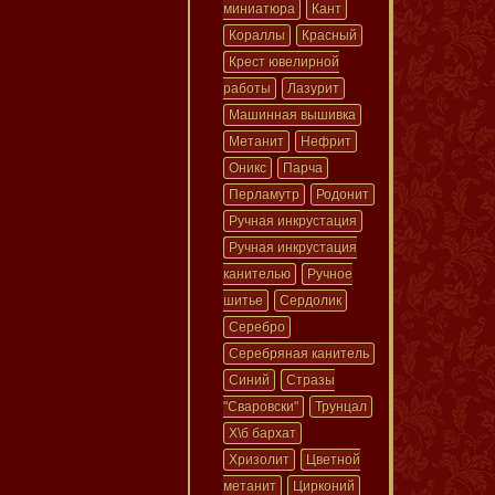
миниатюра
Кант
Кораллы
Красный
Крест ювелирной
работы
Лазурит
Машинная вышивка
Метанит
Нефрит
Оникс
Парча
Перламутр
Родонит
Ручная инкрустация
Ручная инкрустация
канителью
Ручное
шитье
Сердолик
Серебро
Серебряная канитель
Синий
Стразы
"Сваровски"
Трунцал
Х\б бархат
Хризолит
Цветной
метанит
Цирконий