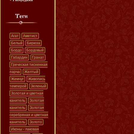
Агат
Аметист
Белый
Бирюза
Бордо
Бордовый
Габардин
Гранат
Греческая тисненная
парча
Желтый
Жемчуг
Живопись
темперой
Зеленый
Золотая и цветная
канитель
Золотая
канитель
Золотая
серебряная и цветная
канитель
Золото
Иконы - лаковая