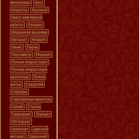
миниатюра
Кант
Кораллы
Красный
Крест ювелирной
работы
Лазурит
Машинная вышивка
Метанит
Нефрит
Оникс
Парча
Перламутр
Родонит
Ручная инкрустация
Ручная инкрустация
канителью
Ручное
шитье
Сердолик
Серебро
Серебряная канитель
Синий
Стразы
"Сваровски"
Трунцал
Х\б бархат
Хризолит
Цветной
метанит
Цирконий