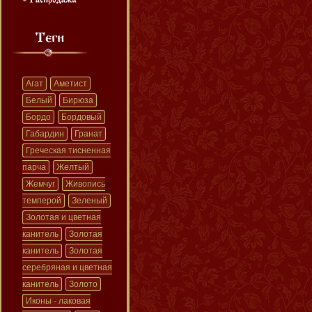
Агат
Аметист
Белый
Бирюза
Бордо
Бордовый
Габардин
Гранат
Греческая тисненная
парча
Желтый
Жемчуг
Живопись
темперой
Зеленый
Золотая и цветная
канитель
Золотая
канитель
Золотая
серебряная и цветная
канитель
Золото
Иконы - лаковая