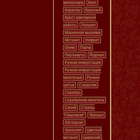
миниатюра
Кант
Кораллы
Красный
Крест ювелирной
работы
Лазурит
Машинная вышивка
Метанит
Нефрит
Оникс
Парча
Перламутр
Родонит
Ручная инкрустация
Ручная инкрустация
канителью
Ручное
шитье
Сердолик
Серебро
Серебряная канитель
Синий
Стразы
"Сваровски"
Трунцал
Х\б бархат
Хризолит
Цветной
метанит
Цирконий