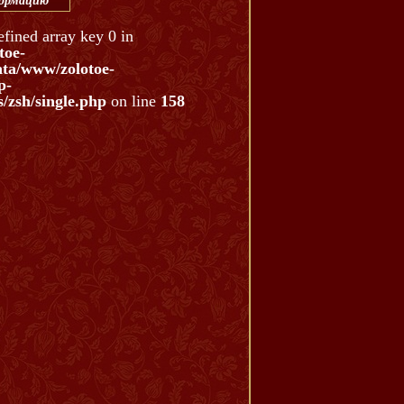
формацию
efined array key 0 in
toe-
ata/www/zolotoe-
p-
/zsh/single.php
on line
158