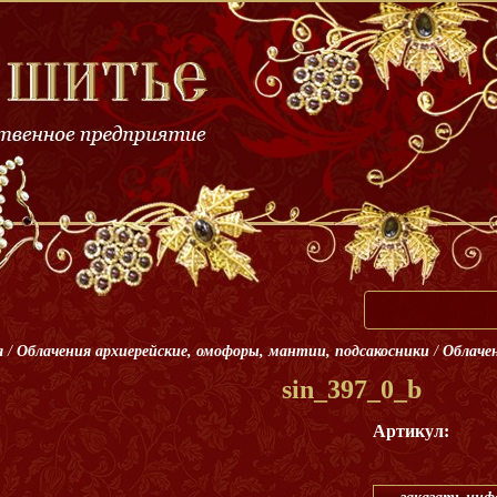
я
/
Облачения архиерейские, омофоры, мантии, подсакосники
/
Облачен
sin_397_0_b
Артикул: