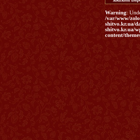
заказать ин
Warning
: Und
/var/www/zolo
shitvo.kr.ua/d
shitvo.kr.ua/w
content/themes