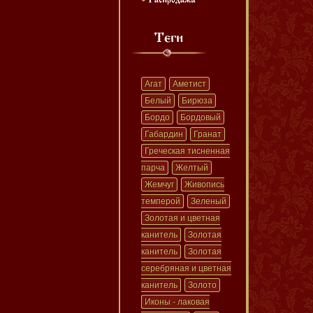
Агат
Аметист
Белый
Бирюза
Бордо
Бордовый
Габардин
Гранат
Греческая тисненная
парча
Желтый
Жемчуг
Живопись
темперой
Зеленый
Золотая и цветная
канитель
Золотая
канитель
Золотая
серебряная и цветная
канитель
Золото
Иконы - лаковая