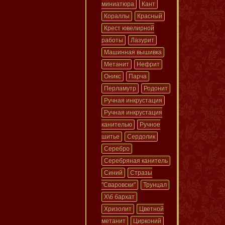
миниатюра
Кант
Кораллы
Красный
Крест ювелирной
работы
Лазурит
Машинная вышивка
Метанит
Нефрит
Оникс
Парча
Перламутр
Родонит
Ручная инкрустация
Ручная инкрустация
канителью
Ручное
шитье
Сердолик
Серебро
Серебряная канитель
Синий
Стразы
"Сваровски"
Трунцал
Х\б бархат
Хризолит
Цветной
метанит
Цирконий