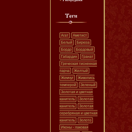
Агат
Аметист
Белый
Бирюза
Бордо
Бордовый
Габардин
Гранат
Греческая тисненная
парча
Желтый
Жемчуг
Живопись
темперой
Зеленый
Золотая и цветная
канитель
Золотая
канитель
Золотая
серебряная и цветная
канитель
Золото
Иконы - лаковая