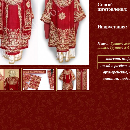
Способ
изготовления:
Инкрустация:
Метки:
Гранат
,
Жем
шитье
,
Трунцал
,
Х\б
заказать ин
назад в раздел:
архиерейские,
мантии, подс