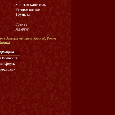
Золотая канитель
Ручное шитье
Трунцал
Гранат
Жемчуг
чуг
,
Золотая канитель
,
Красный
,
Ручное
 бархат
формацию
 «Облачения
 омофоры,
акосники»