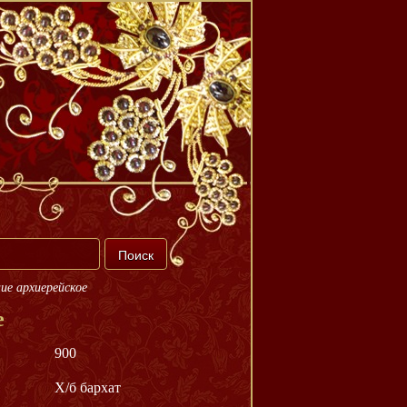
ие архиерейское
е
900
Х/б бархат