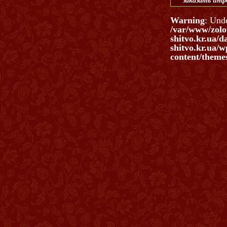
заказать ин
Warning
: Und
/var/www/zolo
shitvo.kr.ua/d
shitvo.kr.ua/w
content/themes