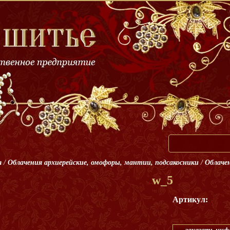
я
/
Облачения архиерейские, омофоры, мантии, подсакосники
/
Облачен
w_5
Артикул: