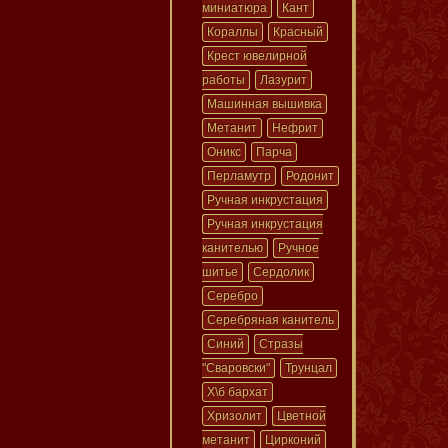
миниатюра
Кант
Кораллы
Красный
Крест ювелирной
работы
Лазурит
Машинная вышивка
Метанит
Нефрит
Оникс
Парча
Перламутр
Родонит
Ручная инкрустация
Ручная инкрустация
канителью
Ручное
шитье
Сердолик
Серебро
Серебряная канитель
Синий
Стразы
"Сваровски"
Трунцал
Х\б бархат
Хризолит
Цветной
метанит
Цирконий