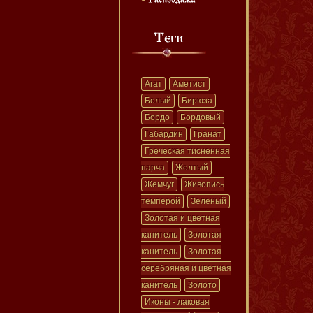
Агат
Аметист
Белый
Бирюза
Бордо
Бордовый
Габардин
Гранат
Греческая тисненная
парча
Желтый
Жемчуг
Живопись
темперой
Зеленый
Золотая и цветная
канитель
Золотая
канитель
Золотая
серебряная и цветная
канитель
Золото
Иконы - лаковая