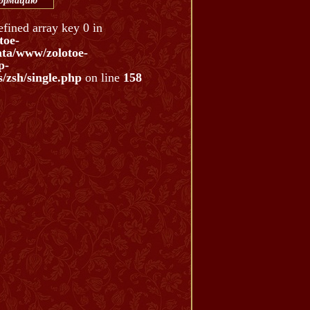
формацию
efined array key 0 in
toe-
ata/www/zolotoe-
p-
/zsh/single.php
on line
158