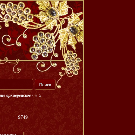
ие архиерейское
/
w_5
9749