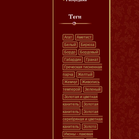
Агат
Аметист
Белый
Бирюза
Бордо
Бордовый
Габардин
Гранат
Греческая тисненная
парча
Желтый
Жемчуг
Живопись
темперой
Зеленый
Золотая и цветная
канитель
Золотая
канитель
Золотая
серебряная и цветная
канитель
Золото
Иконы - лаковая