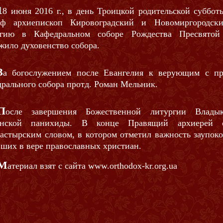
1
8 июня 2016 г., в день Троицкой родительской субб
аф архиепископ Кировоградский и Новомиргородск
ргию в Кафедральном соборе Рождества Пресвятой
жило духовенство собора.
З
а богослужением после Евангелия к верующим с пр
рального собора протд. Роман Мельник.
П
осле завершения Божественной литургии Владык
енской панихиды. В конце Правящий архиерей 
астырским словом, в котором отметил важность заупок
ших в вере православных христиан.
М
атериал взят с сайта www.orthodox-kr.org.ua