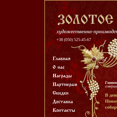
+38 (050) 525-45-67
Главна
соверш
В ден
Ново
собо