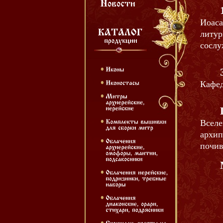
Иоас
литу
сослу
Кафед
Всел
архип
почив