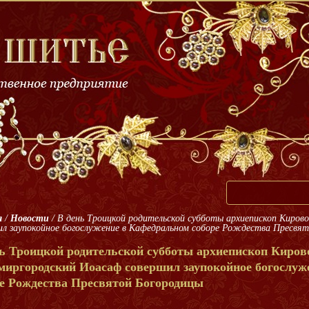
я
/
Новости
/
В день Троицкой родительской субботы архиепископ Киров
ил заупокойное богослужение в Кафедральном соборе Рождества Пресвя
ь Троицкой родительской субботы архиепископ Киров
миргородский Иоасаф совершил заупокойное богослуж
ре Рождества Пресвятой Богородицы