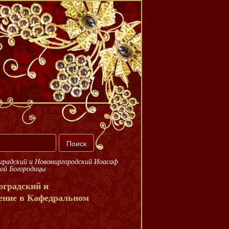
оградский и Новомиргородский Иоасаф
той Богородицы
оградский и
ение в Кафедральном