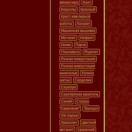
миниатюра
Кант
Кораллы
Красный
Крест ювелирной
работы
Лазурит
Машинная вышивка
Метанит
Нефрит
Оникс
Парча
Перламутр
Родонит
Ручная инкрустация
Ручная инкрустация
канителью
Ручное
шитье
Сердолик
Серебро
Серебряная канитель
Синий
Стразы
"Сваровски"
Трунцал
Х\б бархат
Хризолит
Цветной
метанит
Цирконий