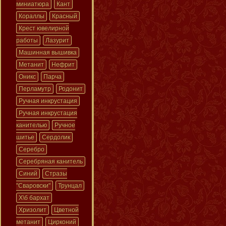
миниатюра
Кант
Кораллы
Красный
Крест ювелирной
работы
Лазурит
Машинная вышивка
Метанит
Нефрит
Оникс
Парча
Перламутр
Родонит
Ручная инкрустация
Ручная инкрустация
канителью
Ручное
шитье
Сердолик
Серебро
Серебряная канитель
Синий
Стразы
"Сваровски"
Трунцал
Х\б бархат
Хризолит
Цветной
метанит
Цирконий