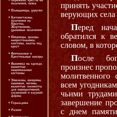
принять участи
верующих села
Перед началом освящения Владыка Иоасаф
обратился к в
словом, в кото
После богослужения Правящий архиерей
произнес пропо
молитвенного
всем угодникам
чьими трудами
завершение про
с днем памяти