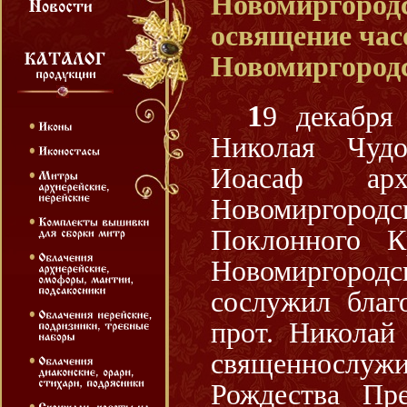
Новомиргород
освящение час
Новомиргородс
19 декабря 2015 г., в день памяти святителя
Николая Чудо
Иоасаф арх
Новомиргоро
Поклонного К
Новомиргород
сослужил благ
прот. Николай
священнослу
Рождества Пр