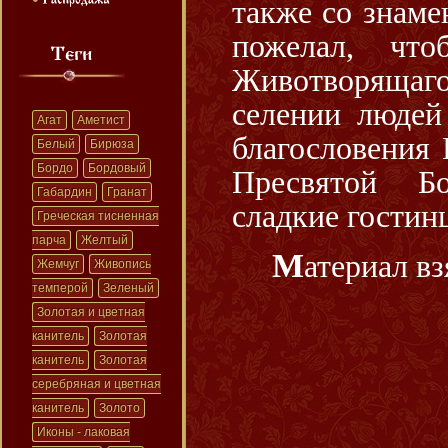
также со знаме
пожелал, чт
Животворящаг
селении людей
Агат
Аметист
благословения 
Белый
Бирюза
Бордо
Бордовый
Пресвятой Бо
Габардин
Гранат
сладкие гостин
Греческая тисненная
парча
Желтый
Материал в
Жемчуг
Живопись
темперой
Зеленый
Золотая и цветная
канитель
Золотая
канитель
Золотая
серебряная и цветная
канитель
Золото
Иконы - лаковая