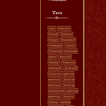
Агат
Аметист
Белый
Бирюза
Бордо
Бордовый
Габардин
Гранат
Греческая тисненная
парча
Желтый
Жемчуг
Живопись
темперой
Зеленый
Золотая и цветная
канитель
Золотая
канитель
Золотая
серебряная и цветная
канитель
Золото
Иконы - лаковая