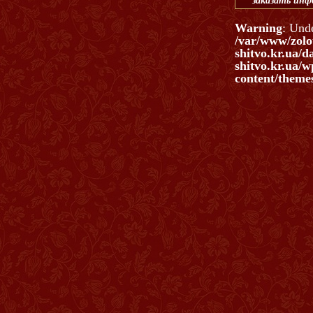
заказать ин
Warning
: Und
/var/www/zolo
shitvo.kr.ua/d
shitvo.kr.ua/w
content/themes