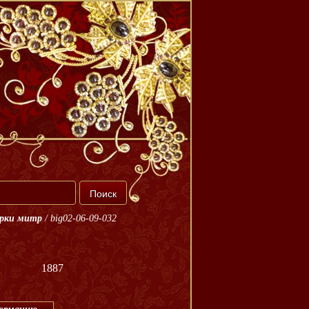
орки митр
/
big02-06-09-032
1887