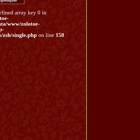
формацию
efined array key 0 in
toe-
ata/www/zolotoe-
p-
/zsh/single.php
on line
158