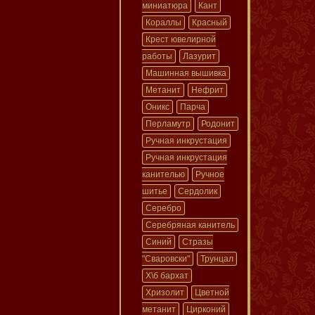
миниатюра
Кант
Кораллы
Красный
Крест ювелирной
работы
Лазурит
Машинная вышивка
Метанит
Нефрит
Оникс
Парча
Перламутр
Родонит
Ручная инкрустация
Ручная инкрустация
канителью
Ручное
шитье
Сердолик
Серебро
Серебряная канитель
Синий
Стразы
"Сваровски"
Трунцал
Х\б бархат
Хризолит
Цветной
метанит
Цирконий