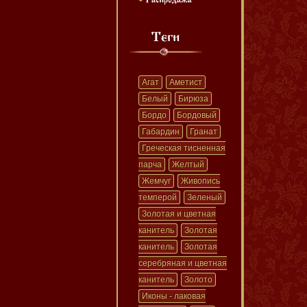
Агат
Аметист
Белый
Бирюза
Бордо
Бордовый
Габардин
Гранат
Греческая тисненная
парча
Желтый
Жемчуг
Живопись
темперой
Зеленый
Золотая и цветная
канитель
Золотая
канитель
Золотая
серебряная и цветная
канитель
Золото
Иконы - лаковая