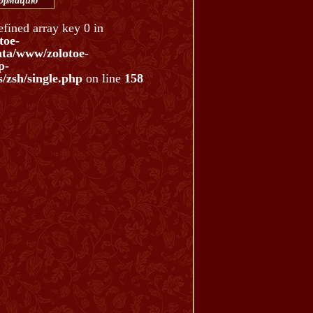
формацию
efined array key 0 in
toe-
ata/www/zolotoe-
p-
/zsh/single.php
on line
158