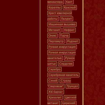
миниатюра
Кант
Кораллы
Красный
Крест ювелирной
работы
Лазурит
Машинная вышивка
Метанит
Нефрит
Оникс
Парча
Перламутр
Родонит
Ручная инкрустация
Ручная инкрустация
канителью
Ручное
шитье
Сердолик
Серебро
Серебряная канитель
Синий
Стразы
"Сваровски"
Трунцал
Х\б бархат
Хризолит
Цветной
метанит
Цирконий