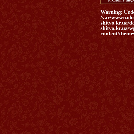
заказать ин
Warning
: Und
/var/www/zolo
shitvo.kr.ua/d
shitvo.kr.ua/w
content/themes