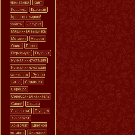
миниатюра
Кант
Кораллы
Красный
Крест ювелирной
работы
Лазурит
Машинная вышивка
Метанит
Нефрит
Оникс
Парча
Перламутр
Родонит
Ручная инкрустация
Ручная инкрустация
канителью
Ручное
шитье
Сердолик
Серебро
Серебряная канитель
Синий
Стразы
"Сваровски"
Трунцал
Х\б бархат
Хризолит
Цветной
метанит
Цирконий