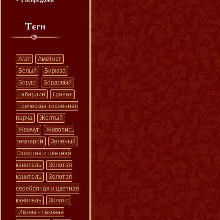
Агат
Аметист
Белый
Бирюза
Бордо
Бордовый
Габардин
Гранат
Греческая тисненная
парча
Желтый
Жемчуг
Живопись
темперой
Зеленый
Золотая и цветная
канитель
Золотая
канитель
Золотая
серебряная и цветная
канитель
Золото
Иконы - лаковая