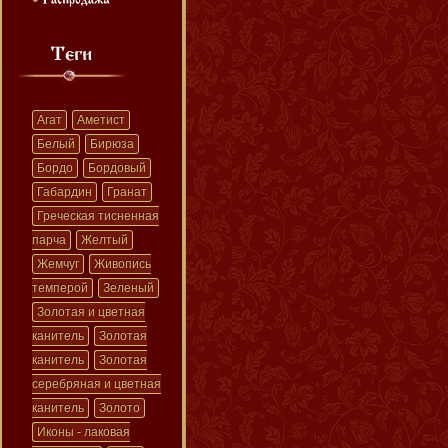
Агат
Аметист
Белый
Бирюза
Бордо
Бордовый
Габардин
Гранат
Греческая тисненная
парча
Желтый
Жемчуг
Живопись
темперой
Зеленый
Золотая и цветная
канитель
Золотая
канитель
Золотая
серебряная и цветная
канитель
Золото
Иконы - лаковая