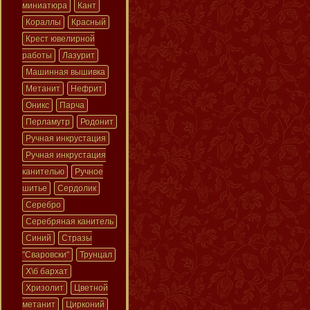
миниатюра
Кант
Кораллы
Красный
Крест ювелирной
работы
Лазурит
Машинная вышивка
Метанит
Нефрит
Оникс
Парча
Перламутр
Родонит
Ручная инкрустация
Ручная инкрустация
канителью
Ручное
шитье
Сердолик
Серебро
Серебряная канитель
Синий
Стразы
"Сваровски"
Трунцал
Х\б бархат
Хризолит
Цветной
метанит
Цирконий