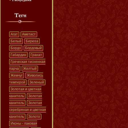
Агат
Аметист
Белый
Бирюза
Бордо
Бордовый
Габардин
Гранат
Греческая тисненная
парча
Желтый
Жемчуг
Живопись
темперой
Зеленый
Золотая и цветная
канитель
Золотая
канитель
Золотая
серебряная и цветная
канитель
Золото
Иконы - лаковая