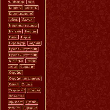
миниатюра
Кант
Кораллы
Красный
Крест ювелирной
работы
Лазурит
Машинная вышивка
Метанит
Нефрит
Оникс
Парча
Перламутр
Родонит
Ручная инкрустация
Ручная инкрустация
канителью
Ручное
шитье
Сердолик
Серебро
Серебряная канитель
Синий
Стразы
"Сваровски"
Трунцал
Х\б бархат
Хризолит
Цветной
метанит
Цирконий