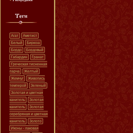
Агат
Аметист
Белый
Бирюза
Бордо
Бордовый
Габардин
Гранат
Греческая тисненная
парча
Желтый
Жемчуг
Живопись
темперой
Зеленый
Золотая и цветная
канитель
Золотая
канитель
Золотая
серебряная и цветная
канитель
Золото
Иконы - лаковая