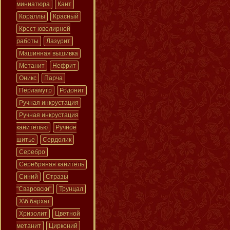
миниатюра
Кант
Кораллы
Красный
Крест ювелирной
работы
Лазурит
Машинная вышивка
Метанит
Нефрит
Оникс
Парча
Перламутр
Родонит
Ручная инкрустация
Ручная инкрустация
канителью
Ручное
шитье
Сердолик
Серебро
Серебряная канитель
Синий
Стразы
"Сваровски"
Трунцал
Х\б бархат
Хризолит
Цветной
метанит
Цирконий