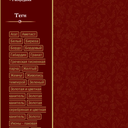
Агат
Аметист
Белый
Бирюза
Бордо
Бордовый
Габардин
Гранат
Греческая тисненная
парча
Желтый
Жемчуг
Живопись
темперой
Зеленый
Золотая и цветная
канитель
Золотая
канитель
Золотая
серебряная и цветная
канитель
Золото
Иконы - лаковая