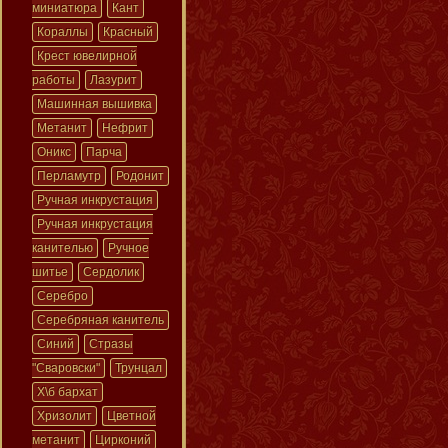
миниатюра
Кант
Кораллы
Красный
Крест ювелирной
работы
Лазурит
Машинная вышивка
Метанит
Нефрит
Оникс
Парча
Перламутр
Родонит
Ручная инкрустация
Ручная инкрустация
канителью
Ручное
шитье
Сердолик
Серебро
Серебряная канитель
Синий
Стразы
"Сваровски"
Трунцал
Х\б бархат
Хризолит
Цветной
метанит
Цирконий