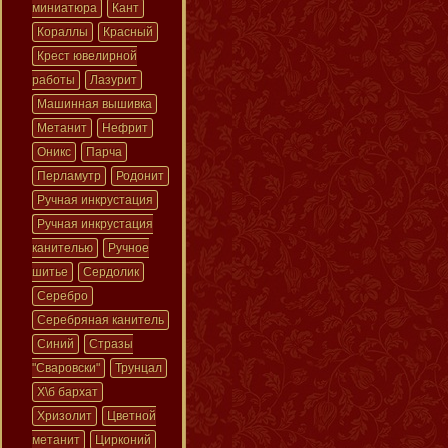
миниатюра
Кант
Кораллы
Красный
Крест ювелирной
работы
Лазурит
Машинная вышивка
Метанит
Нефрит
Оникс
Парча
Перламутр
Родонит
Ручная инкрустация
Ручная инкрустация
канителью
Ручное
шитье
Сердолик
Серебро
Серебряная канитель
Синий
Стразы
"Сваровски"
Трунцал
Х\б бархат
Хризолит
Цветной
метанит
Цирконий