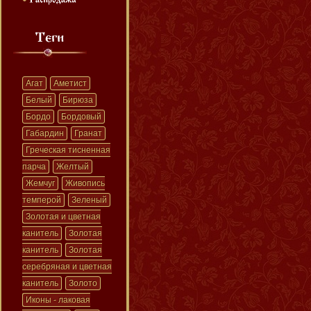
Агат
Аметист
Белый
Бирюза
Бордо
Бордовый
Габардин
Гранат
Греческая тисненная
парча
Желтый
Жемчуг
Живопись
темперой
Зеленый
Золотая и цветная
канитель
Золотая
канитель
Золотая
серебряная и цветная
канитель
Золото
Иконы - лаковая