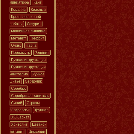
миниатюра
Кант
Кораллы
Красный
Крест ювелирной
работы
Лазурит
Машинная вышивка
Метанит
Нефрит
Оникс
Парча
Перламутр
Родонит
Ручная инкрустация
Ручная инкрустация
канителью
Ручное
шитье
Сердолик
Серебро
Серебряная канитель
Синий
Стразы
"Сваровски"
Трунцал
Х\б бархат
Хризолит
Цветной
метанит
Цирконий