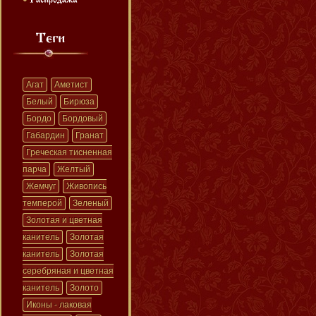
Агат
Аметист
Белый
Бирюза
Бордо
Бордовый
Габардин
Гранат
Греческая тисненная
парча
Желтый
Жемчуг
Живопись
темперой
Зеленый
Золотая и цветная
канитель
Золотая
канитель
Золотая
серебряная и цветная
канитель
Золото
Иконы - лаковая