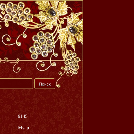
9145
Муар