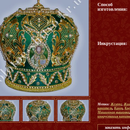
Способ
изготовления:
Инкрустация:
Метки:
Жемчуг
,
Жив
канитель
,
Кант
,
Кре
Машинная вышивка
инкрустация канит
заказать ин