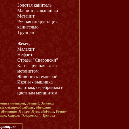
Золотая канитель
Машинная вышивка
Метанит
Ручная инкрустация
канителью
Трунцал
Жемчуг
Малахит
Нефрит
Стразы "Сваровски"
Кант – ручная вязка
метанитом
Живопись темперой
Иконы - вышивка
золотым, серебряным и
цветным метанитом
опись темперой
,
Зеленый
,
Золотая
ст ювелирной работы
,
Малахит
,
,
Метанит
,
Митра
,
Муар
,
Нефрит
,
Ручная
елью
,
Стразы "Сваровски"
,
Трунцал
формацию