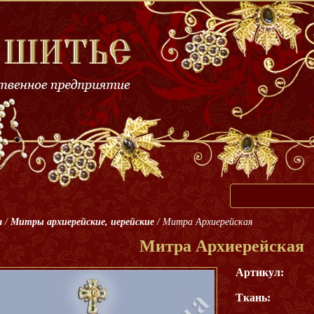
я
/
Митры архиерейские, иерейские
/
Митра Архиерейская
Митра Архиерейская
Артикул:
Ткань: