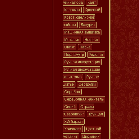
миниатюра
Кант
Кораллы
Красный
Крест ювелирной
работы
Лазурит
Машинная вышивка
Метанит
Нефрит
Оникс
Парча
Перламутр
Родонит
Ручная инкрустация
Ручная инкрустация
канителью
Ручное
шитье
Сердолик
Серебро
Серебряная канитель
Синий
Стразы
"Сваровски"
Трунцал
Х\б бархат
Хризолит
Цветной
метанит
Цирконий