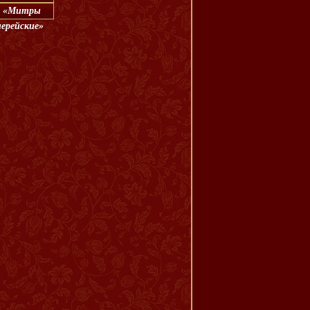
л: «Митры
иерейские»